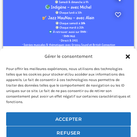
Gérer le consentement
ACTUS EMISSIONS
Programme RMN: à écouter cette
Pour offrir les meilleures expériences, nous utilisons des technologies
semaine…
telles que les cookies pour stocker et/ou accéder aux informations des
appareils. Le fait de consentir à ces technologies nous permettra de
today
DÉCEMBRE 17, 2025
143
4
traiter des données telles que le comportement de navigation ou les ID
uniques sur ce site. Le fait de ne pas consentir ou de retirer son
consentement peut avoir un effet négatif sur certaines caractéristiques et
fonctions.
ACCEPTER
03 26 21 32 36
contact@radiomaunau.net
REFUSER