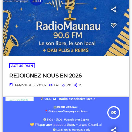
ACTUS RMN
REJOIGNEZ NOUS EN 2026
today
JANVIER 5, 2026
141
20
2
insert_link