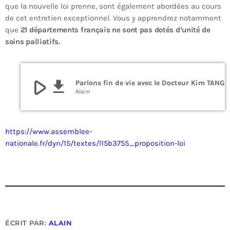
que la nouvelle loi prenne, sont également abordées au cours
de cet entretien exceptionnel. Vous y apprendrez notamment
que
21 départements français ne sont pas dotés d’unité de
soins palliatifs.
play_arrow
file_download
Parlons fin de vie avec le Docteur Kim TANG
Alain
https://www.assemblee-
nationale.fr/dyn/15/textes/l15b3755_proposition-loi
ÉCRIT PAR:
ALAIN