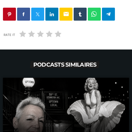
email
RATE IT
PODCASTS SIMILAIRES