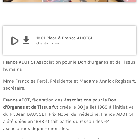
play_arrow
file_download
1901 Place à France ADOT51
chantal_rmn
France ADOT 51
A
ssociation pour le
D
on d’
O
rganes et de
T
issus
humains
Mme Françoise Ferté, Présidente et Madame Annick Rogissart,
secrétaire.
France ADOT,
fédération des
Associations pour le Don
d’Organes et de Tissus fut
créée le 30 juillet 1969 à l’initiative
du Pr. Jean DAUSSET, Prix Nobel de médecine. France ADOT 51
a été créée en 1988 et fait partie du réseau des 64
associations départementales.