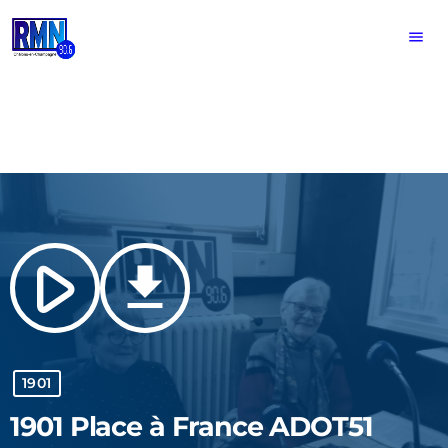
menu
play_arrow
file_download
1901
1901 Place à France ADOT51