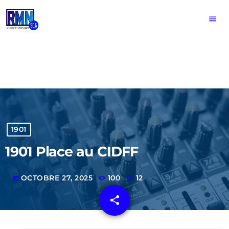
menu
1901
1901 Place au CIDFF
OCTOBRE 27, 2025
100
12
today
share
email
12