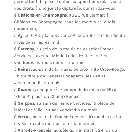
permettent de poser toutes les questions relatives à
vos droits à une juriste diplômée, sur rendez-vous :
à
Châlons-en-Champagne
, au 23 rue Clamart à
Châlons-en-Champagne, tous les mardis et jeudis
après-midi,
à
Ay,
au CIAS, place Salvador Allende, les 1ers lundis du
mois dans l’après-midi,
à
Épernay
, au sein de la mairie de quartier France
Services, 1 avenue Middelkerke, les 1ers et 3es
vendredis du mois dans la matinée,
à
Reims,
au sein de la mairie de proximité Croix-Rouge,
1 bis avenue du Général Bonaparte, les 2es et
4es mercredis du mois,
ème
à
Sézanne,
chaque 4
vendredi du mois de 14h à
17hau 21 place du Champ Benoist,
à Suippes
, au sein de France Services, 15 place de
l’Hôtel de Ville, les 4es vendredis du mois,
à
Vertus,
au sein de France Services, 10 rue des Loriots,
les 3es mardis du mois dans la matinée,
à
Vitry-le-François
, au pôle administratif, 24 rue du