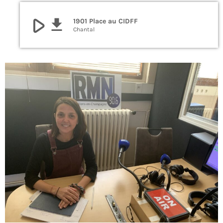
play_arrow
file_download
1901 Place au CIDFF
Chantal