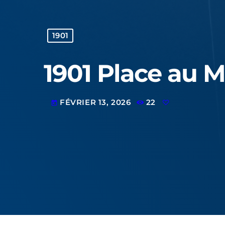
1901
1901 Place au 
FÉVRIER 13, 2026
22
today