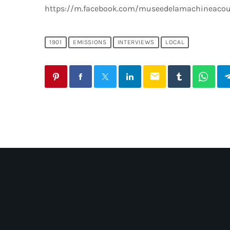
https://m.facebook.com/museedelamachineacou
1901
EMISSIONS
INTERVIEWS
LOCAL
email