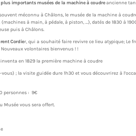
s plus importants musées de la machine à coudre
ancienne tan
, souvent méconnu à Châlons, le musée de la machine à coudr
(machines à main, à pédale, à piston, …), datés de 1830 à 1900
use puis à Châlons.
urent Cordie
r, qui a souhaité faire revivre ce lieu atypique; Le
 Nouveaux volontaires bienvenus ! !
inventa en 1829 la première machine à coudre
-vous) ; la visite guidée dure 1h30 et vous découvrirez à l’occ
 10 personnes : 9€
e du Musée vous sera offert.
ne