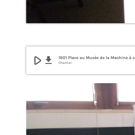
play_arrow
file_download
1901 Place au Musée de la Machine à 
Chantal