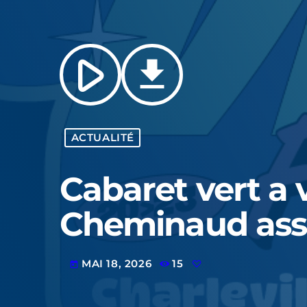
play_arrow
file_download
ACTUALITÉ
Cabaret vert a 
Cheminaud assis
MAI 18, 2026
15
today