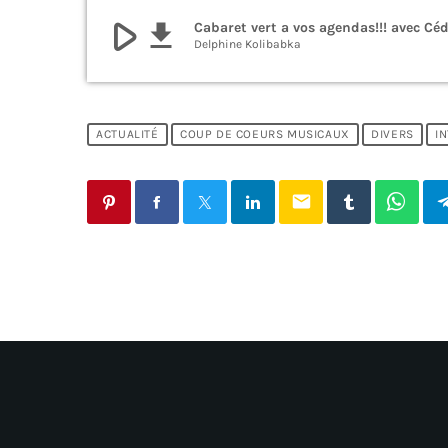
play_arrow
file_download
Cabaret vert a vos agendas!!! avec Cé
Delphine Kolibabka
ACTUALITÉ
COUP DE COEURS MUSICAUX
DIVERS
I
email