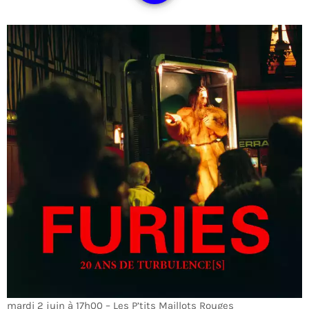
mardi 2 juin à 17h00 – Les P’tits Maillots Rouges