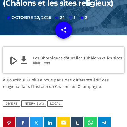
(Châlons et les sites religieux)
OCTOBRE 22, 2025
24
1
2
today
share
email
1
play_arrow
file_download
alain_rmn
Aujourd’hui Aurélien nous parle des différents édifices
religieux dans l’histoire de Châlons en Champagne
DIVERS
INTERVIEWS
LOCAL
email