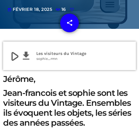
FÉVRIER 18, 2025
16
today
share
email
play_arrow
file_download
Les visiteurs du Vintage
sophie_rmn
Jérôme,
Jean-francois et sophie sont les
visiteurs du Vintage. Ensembles
ils évoquent les objets, les séries
des années passées.