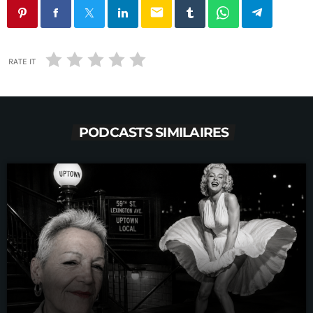
email
RATE IT
PODCASTS SIMILAIRES