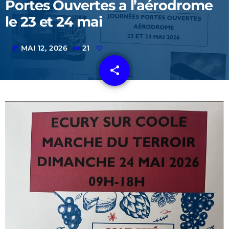
Portes Ouvertes a l’aérodrome
le 23 et 24 mai
MAI 12, 2026
21
today
share
email