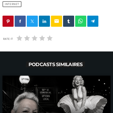
INTERNET
email
RATE IT
PODCASTS SIMILAIRES