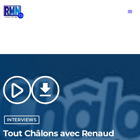
menu
play_arrow
file_download
INTERVIEWS
Tout Châlons avec Renaud