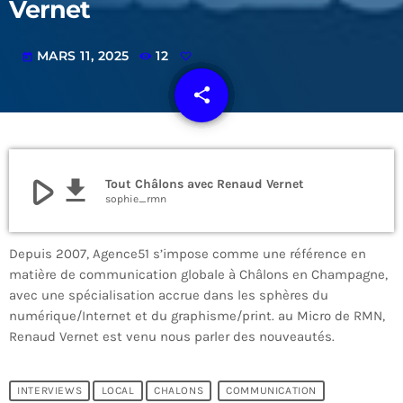
Vernet
MARS 11, 2025
12
today
share
email
play_arrow
file_download
Tout Châlons avec Renaud Vernet
sophie_rmn
Depuis 2007, Agence51 s’impose comme une référence en
matière de communication globale à Châlons en Champagne,
avec une spécialisation accrue dans les sphères du
numérique/Internet et du graphisme/print. au Micro de RMN,
Renaud Vernet est venu nous parler des nouveautés.
INTERVIEWS
LOCAL
CHALONS
COMMUNICATION