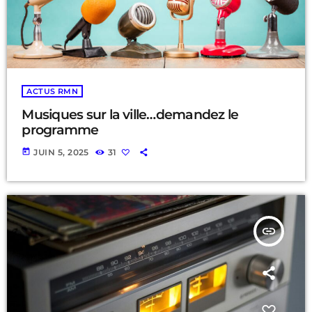
ACTUS RMN
Musiques sur la ville…demandez le
programme
today
JUIN 5, 2025
31
insert_link