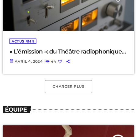
ACTUS RMN
« L’émission »: du Théâtre radiophonique…
today
AVRIL 4, 2024
44
CHARGER PLUS
ÉQUIPE