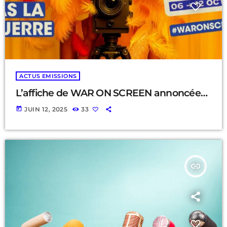
ACTUS EMISSIONS
L’affiche de WAR ON SCREEN annoncée…
today
JUIN 12, 2025
33
insert_link