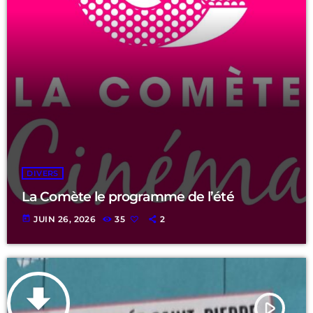
DIVERS
La Comète le programme de l’été
today
JUIN 26, 2026
35
2
file_download
play_arrow