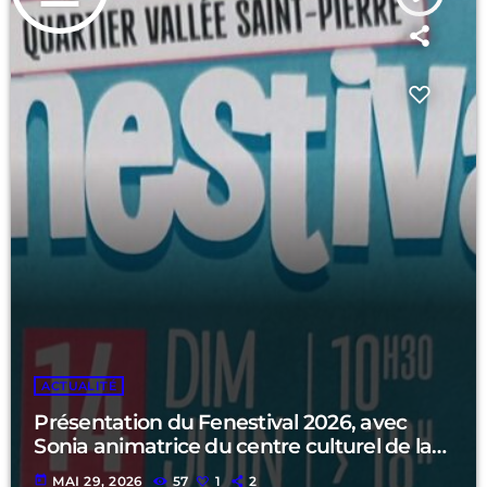
ACTUALITÉ
Présentation du Fenestival 2026, avec
Sonia animatrice du centre culturel de la
vallée ST Pierre.
today
MAI 29, 2026
57
1
2