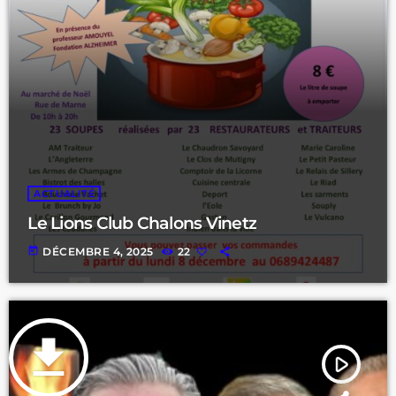
ACTUALITÉ
Le Lions Club Chalons Vinetz
today
DÉCEMBRE 4, 2025
22
file_download
play_arrow