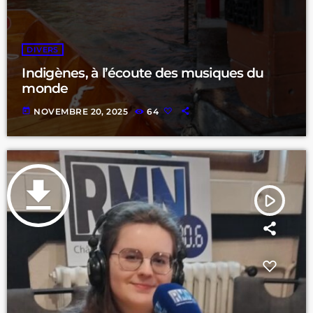
DIVERS
Indigènes, à l’écoute des musiques du
monde
today
NOVEMBRE 20, 2025
64
file_download
play_arrow