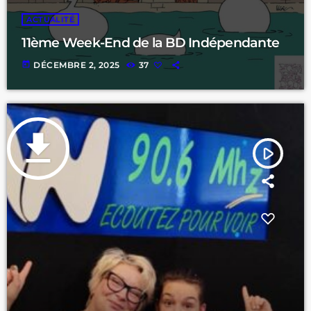
ACTUALITÉ
11ème Week-End de la BD Indépendante
today
DÉCEMBRE 2, 2025
37
file_download
play_arrow