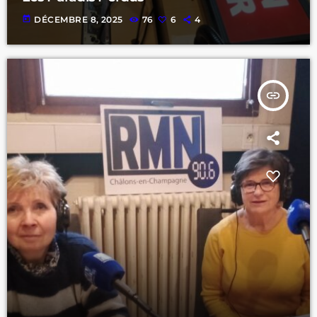
today
DÉCEMBRE 8, 2025
76
6
4
insert_link