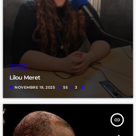
DIVERS
Lilou Meret
today
NOVEMBRE 19, 2025
55
3
insert_link