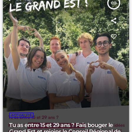
insert_link
ACTUALITÉ
Tu as entre 15 et 29 ans ? Fais bouger le
Grand Est et rejoins le Conseil Régional des