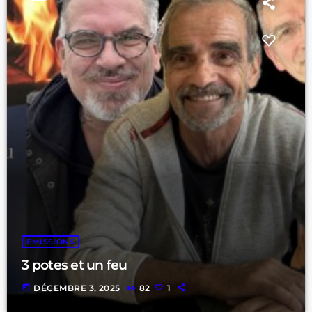
EMISSIONS
3 potes et un feu
today
DÉCEMBRE 3, 2025
82
1