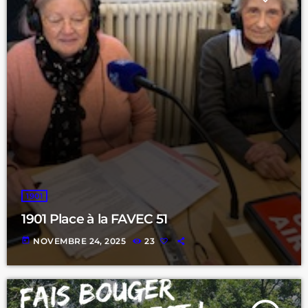
1901
1901 Place à la FAVEC 51
today
NOVEMBRE 24, 2025
23