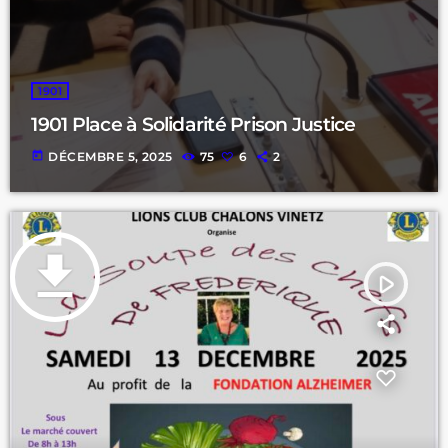
1901
1901 Place à Solidarité Prison Justice
today
DÉCEMBRE 5, 2025
75
6
2
file_download
play_arrow