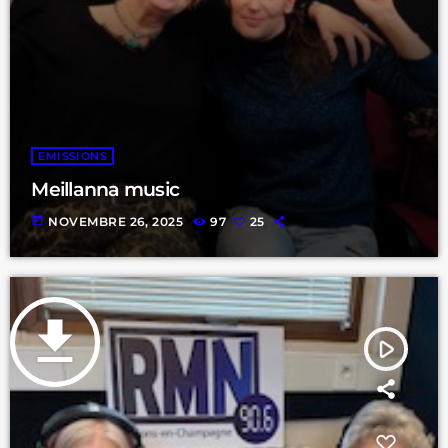
EMISSIONS
Meillanna music
today
NOVEMBRE 26, 2025
97
25
file_download
play_arrow